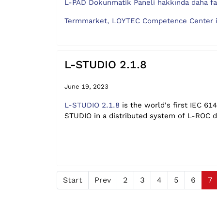
L-PAD Dokunmatik Paneli hakkında daha fazl
Termmarket, LOYTEC Competence Center i
L-STUDIO 2.1.8
June 19, 2023
L-STUDIO 2.1.8
is the world's first IEC 6
STUDIO in a distributed system of L-ROC d
Start
Prev
2
3
4
5
6
7