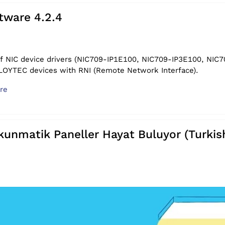
tware 4.2.4
of NIC device drivers (NIC709-IP1E100, NIC709-IP3E100, NI
LOYTEC devices with RNI (Remote Network Interface).
re
unmatik Paneller Hayat Buluyor (Turkis