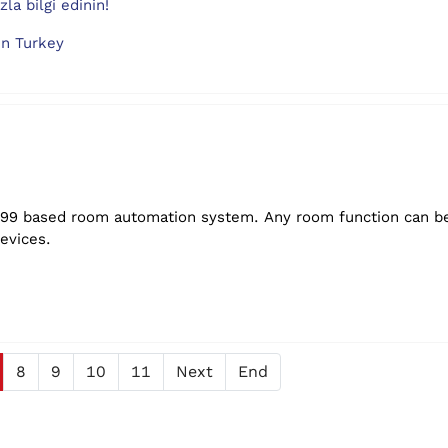
a bilgi edinin!
n Turkey
1499 based room automation system. Any room function can be
evices.
8
9
10
11
Next
End