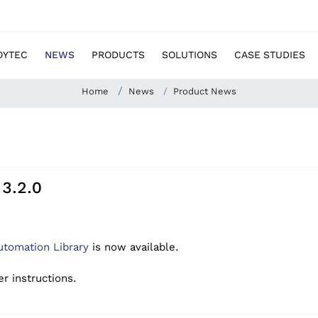
OYTEC
NEWS
PRODUCTS
SOLUTIONS
CASE STUDIES
Home
News
Product News
 3.2.0
utomation Library
is now available.
er instructions.