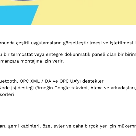
da çeşitli uygulamaların görselleştirilmesi ve işletilmesi iç
ğlı bir termostat veya entegre dokunmatik paneli olan bir birim 
manzara montajına izin verir.
etooth, OPC XML / DA ve OPC UA'yı destekler
de.js) desteği (örneğin Google takvimi, Alexa ve arkadaşları
sörleri
ları, gemi kabinleri, özel evler ve daha birçok yer için müke