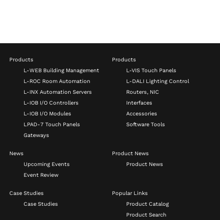
Products
Products
L-WEB Building Management
L-VIS Touch Panels
L-ROC Room Automation
L-DALI Lighting Control
L-INX Automation Servers
Routers, NIC
L-IOB I/O Controllers
Interfaces
L-IOB I/O Modules
Accessories
LPAD-7 Touch Panels
Software Tools
Gateways
News
Product News
Upcoming Events
Product News
Event Review
Case Studies
Popular Links
Case Studies
Product Catalog
Product Search