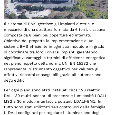
Il sistema di BMS gestisce gli impianti elettrici e
meccanici di una struttura formata da 6 torri, ciascuna
composta da 8 piani più coperture ed interrati.
Obiettivo del progetto la implementazione di un
sistema BMS efficiente in ogni suo modulo e in grado
di coordinare tra loro i diversi impianti garantendo
significativi vantaggi in termini di efficienza energetica
nel pieno rispetto della norma UNI EN 15232 che
rappresenta lo strumento oggettivo per valutare gli
effettivi risparmi conseguibili grazie all’automazione
degli edifici.
Per ogni piano sono stati installati circa 120 reattori
DALI, 30 multi-sensori di presenza e luminosità LDALI-
MS2 e 30 moduli interfaccia pulsanti LDALI-BM1. In
tutto sono stati utilizzati 140 controllori della famiglia
L-DALI configurati per regolare l’illuminazione degli