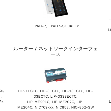
L
LPAD-7, LPAD7-SOCKETx
L
ルーター / ネットワークインターフェ
ース
x,
LIP-1ECTC, LIP-3ECTC, LIP-13ECTC, LIP-
,
33ECTC, LIP-3333ECTC,
L
Px
LIP-ME201C, LIP-ME202C, LIP-
ME204C, NIC709-xx, NIC852, NIC-852-SW