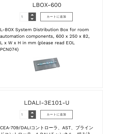
LBOX-600
L-BOX System Distribution Box for room
automation components, 600 x 250 x 82,
L x W x H in mm (please read EOL
PCN074)
LDALI-3E101-U
CEA‑709/DALIコントローラ、AST、ブライン