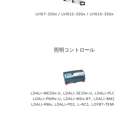
LVIS7-32Gx / LVIS12-32Gx / LVIS15-32Gx
照明コントロール
LDALI-ME20x-U, LDALI-3E10x-U, LDALI-PLC
LDALI-PWRx-U, LDALI-MSx-BT, LDALI-BM2
LDALI-RMx, LDALI-PD1, L-RC1, LOYBT-TEM