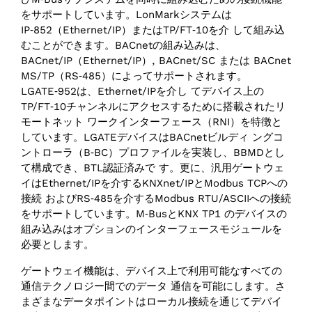
をサポートしています。LonMarkシステムは
IP‑852（Ethernet/IP）またはTP/FT‑10を介 して組み込
むことができます。BACnetの組み込みは、
BACnet/IP（Ethernet/IP）, BACnet/SC または BACnet
MS/TP（RS‑485）によってサポートされます。
LGATE‑952は、Ethernet/IPを介し てデバイス上の
TP/FT‑10チャンネルにアクセスするために搭載されたリ
モートネット ワークインターフェース（RNI）を特徴と
しています。LGATEデバイスはBACnetビルディ ングコ
ントローラ（B‑BC）プロファイルを実装し、BBMDとし
て構成でき、BTL認証済みで す。更に、汎用ゲートウェ
イはEthernet/IPを介するKNXnet/IPとModbus TCPへの
接続 およびRS‑485を介するModbus RTU/ASCIIへの接続
をサポートしています。M‑BusとKNX TP1 のデバイスの
組み込みはオプションのインターフェースモジュールを
必要とします。
ゲートウェイ機能は、デバイス上で利用可能なすべての
通信テクノロジー間でのデータ 通信を可能にします。さ
まざまなデータポイントはローカル接続を通じてデバイ