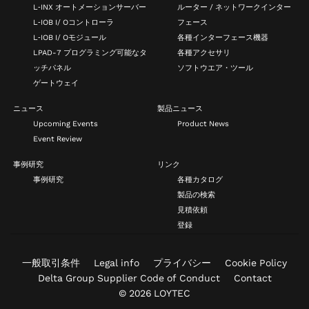
L‑INX オートメーションサーバー
ルーター / ネットワークインター
L‑IOB I/ Oコントローラ
フェース
L‑IOB I/ Oモジュール
各種インターフェース機器
LPAD-7 プログラミング可能なタ
各種アクセサリ
ッチパネル
ソフトウエア・ツール
ゲートウェイ
ニュース
製品ニュース
Upcoming Events
Product News
Event Review
事例研究
リンク
事例研究
各種カタログ
製品の検索
見積依頼
登録
一般取引条件
Legal info
プライバシー
Cookie Policy
Delta Group Supplier Code of Conduct
Contact
© 2026 LOYTEC