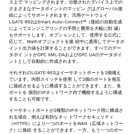
ス上で マッピングされます。分散されたデバイス上での
さまざまなデータポイントのマッピン グはグローバル接
続によってサポートされます。汎用ゲートウェイ
LGATE‑952はSmart Auto-Connect™（接続の自動生成
によってエンジニアリングの手間と費用を大幅に削 減）
もサポートします。オプションとして、使用する公式に
応じて、Mathオブジェクトを接 続中に適用してデータポ
イント出力値を計算することができます。すべてのデー
タポイ ントがOPC XML‑DAおよびOPC UAのデータポイ
ントとして自動的に作成されます。
それぞれのLGATE‑952はイーサネットポートを2個備え
ています。内部スイッチを使用 して2個のポートを相互
に接続させるように構成することができます。また、各
ポートを 個別のIPネットワーク内で機能するように構成
することも可能です。
イーサネットポートが2種類のIPネットワーク用に構成さ
れる場合、例えば有効なネッ トワークセキュリティ
（HTTPS）により一つのポートをWAN（広域ネットワー
ク）に接続 することができます。一方、もう一つのポー