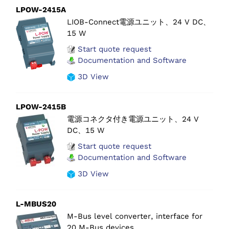
LPOW-2415A
LIOB-Connect電源ユニット、24 V DC、
15 W
Start quote request
Documentation and Software
3D View
LPOW-2415B
電源コネクタ付き電源ユニット、24 V
DC、15 W
Start quote request
Documentation and Software
3D View
L-MBUS20
M-Bus level converter, interface for
20 M-Bus devices