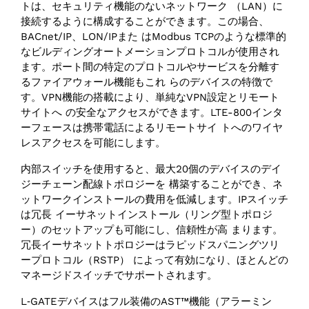
トは、セキュリティ機能のないネットワーク （LAN）に
接続するように構成することができます。この場合、
BACnet/IP、LON/IPまた はModbus TCPのような標準的
なビルディングオートメーションプロトコルが使用され
ます。ポート間の特定のプロトコルやサービスを分離す
るファイアウォール機能もこれ らのデバイスの特徴で
す。VPN機能の搭載により、単純なVPN設定とリモート
サイトへ の安全なアクセスができます。LTE-800インタ
ーフェースは携帯電話によるリモートサイ トへのワイヤ
レスアクセスを可能にします。
内部スイッチを使用すると、最大20個のデバイスのデイ
ジーチェーン配線トポロジーを 構築することができ、ネ
ットワークインストールの費用を低減します。IPスイッチ
は冗長 イーサネットインストール（リング型トポロジ
ー）のセットアップも可能にし、信頼性が高 まります。
冗長イーサネットトポロジーはラピッドスパニングツリ
ープロトコル（RSTP） によって有効になり、ほとんどの
マネージドスイッチでサポートされます。
L‑GATEデバイスはフル装備のAST™機能（アラーミン