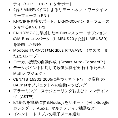
ティ（SCPT、UCPT）をサポート
2台のMNIデバイスによるリモートネッ トワークイン
ターフェース（RNI）
KNX/IPを直接サポート、LKNX‑300イン ターフェース
を介するKNX TP1
EN 13757‑3に準拠したM‑Busマスター、オプション
のM‑Bus コンバータ（L‑MBUS20またはL‑MBUS80）
を経由した接続
Modbus TCPおよびModbus RTU/ASCII（マスターま
たはスレーブ）
ローカル接続の自動作成（Smart Auto-Connect™）
データポイントに対して数値演算を実 行するための
Mathオブジェクト
CEN/TS 15231:2005に基づくネットワーク変数 の
BACnetオブジェクトへの自動マッピング
アラーミング、スケジューリングおよびトレンディン
グ（AST™）
IoT統合を簡易にするNode.jsをサポート（例：Google
カレンダー、Alexa、マルチメディア機器など）
イベント ドリブンの電子メール通知