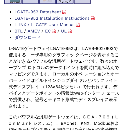
LGATE-952 Datasheet
LGATE-952 Installation Instructions
L-INX / L-GATE User Manual
BTL
/
AMEV
/
EC
/
UL
ダウンロード
L‑GATEゲートウェイLGATE‑952は、LWEB‑802/803で
使用するユーザ専用のグラフィッ クページを表示するこ
とができるパワフルな汎用ゲートウェイです。数々のオ
ープンプ ロトコルのデータポイントを同時に組み込んで
マッピングできます。ローカルのオペ レーションとオー
バーライドはビルトインジョグダイヤルとバックライト
式ディスプレイ （128×64ピクセル）で行われます。デ
バイスとデータポイントの情報はWebインターフ ェース
で提供され、記号とテキスト形式でディスプレイに表示
されます。
このパワフルな汎用ゲートウェイは、C E A ‑ 7 0 9（ L
o n M a r k システム） 、BACnet、KNX、Modbusおよ
びM‑Busサブシステムを同時に組み込むための接続機能