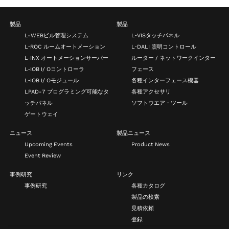
製品
製品
L-WEBビル管理システム
L‑VISタッチパネル
L‑ROC ルームオートメーション
L‑DALI 照明コントロール
L‑INX オートメーションサーバー
ルーター / ネットワークインター
L‑IOB I/ Oコントローラ
フェース
L‑IOB I/ Oモジュール
各種インターフェース機器
LPAD-7 プログラミング可能なタ
各種アクセサリ
ッチパネル
ソフトウエア・ツール
ゲートウェイ
ニュース
製品ニュース
Upcoming Events
Product News
Event Review
事例研究
リンク
事例研究
各種カタログ
製品の検索
見積依頼
登録