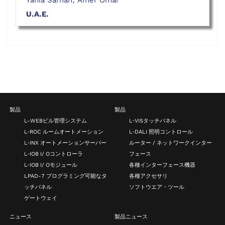
Yahia Sarhan, Amer Omar
U.A.E.
製品
製品
L-WEBビル管理システム
L‑VISタッチパネル
L‑ROC ルームオートメーション
L‑DALI 照明コントロール
L‑INX オートメーションサーバー
ルーター / ネットワークインター
L‑IOB I/ Oコントローラ
フェース
L‑IOB I/ Oモジュール
各種インターフェース機器
LPAD-7 プログラミング可能なタ
各種アクセサリ
ッチパネル
ソフトウエア・ツール
ゲートウェイ
ニュース
製品ニュース