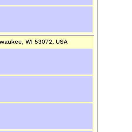
waukee, WI 53072, USA