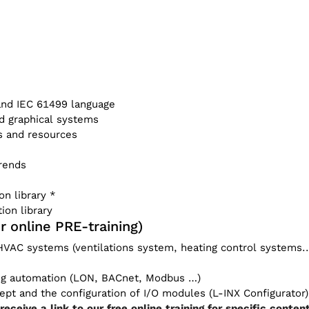
and IEC 61499 language
nd graphical systems
s and resources
trends
n library *
ion library
 online PRE-training)
VAC systems (ventilations system, heating control systems..
ing automation (LON, BACnet, Modbus …)
t and the configuration of I/O modules (L-INX Configurator)
l receive a link to our free online training for specific conte