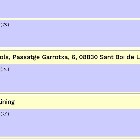
日（木）
 Passatge Garrotxa, 6, 08830 Sant Boi de Ll
日（木）
ining
日（水）