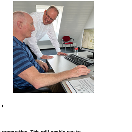
.)
nt preparation. This will enable you to