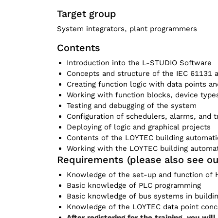
Target group
System integrators, plant programmers
Contents
Introduction into the L-STUDIO Software
Concepts and structure of the IEC 61131 
Creating function logic with data points a
Working with function blocks, device type
Testing and debugging of the system
Configuration of schedulers, alarms, and 
Deploying of logic and graphical projects
Contents of the LOYTEC building automatio
Working with the LOYTEC building automat
Requirements (please also see our
Knowledge of the set-up and function of H
Basic knowledge of PLC programming
Basic knowledge of bus systems in build
Knowledge of the LOYTEC data point concep
After registering for the training, you wil