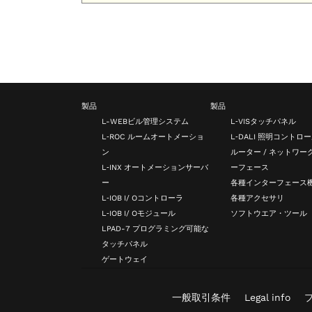
製品
製品
L-WEBビル管理システム
L‑VISタッチパネル
L‑ROC ルームオートメーショ
L‑DALI 照明コントロ
ン
ルーター / ネットワー
L‑INX オートメーションサーバ
ーフェース
ー
各種インターフェース
L‑IOB I/ Oコントローラ
各種アクセサリ
L‑IOB I/ Oモジュール
ソフトウエア・ツール
LPAD-7 プログラミング可能な
タッチパネル
ゲートウェイ
一般取引条件
Legal info