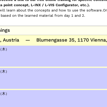
 point concept, L-INX / L-VIS Configurator, etc.).
u will learn about the concepts and how to use the software.
 based on the learned material from day 1 and 2.
nings
a, Austria — Blumengasse 35, 1170 Vienna, 
日（木）
日（木）
日（木）