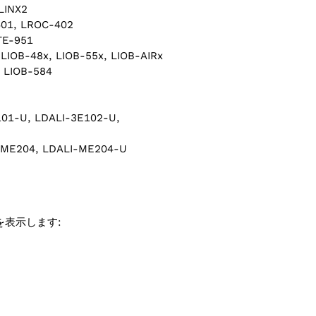
 LINX2
401, LROC-402
TE-951
 LIOB-48x, LIOB-55x, LIOB-AIRx
, LIOB-584
101-U, LDALI-3E102-U,
-ME204, LDALI-ME204-U
クを表示します: