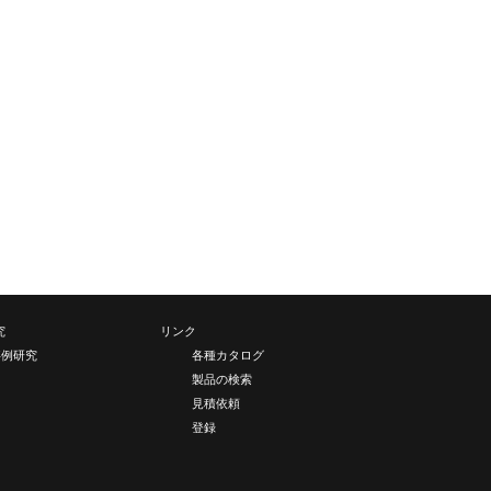
究
リンク
事例研究
各種カタログ
製品の検索
見積依頼
登録