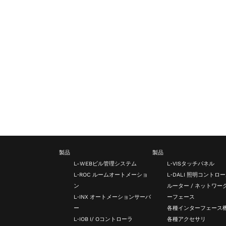
製品
製品
L-WEBビル管理システム
L‑VISタッチパネル
L‑ROC ルームオートメーショ
L‑DALI 照明コントロ
ン
ルーター / ネットワー
L‑INX オートメーションサーバ
ーフェース
ー
各種インターフェース
L‑IOB I/ Oコントローラ
各種アクセサリ