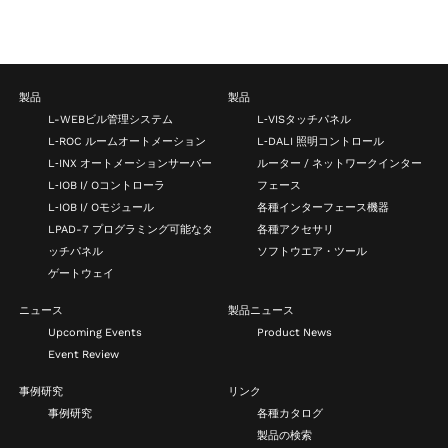
製品
製品
L-WEBビル管理システム
L‑VISタッチパネル
L‑ROC ルームオートメーション
L‑DALI 照明コントロール
L‑INX オートメーションサーバー
ルーター / ネットワークインター
L‑IOB I/ Oコントローラ
フェース
L‑IOB I/ Oモジュール
各種インターフェース機器
LPAD-7 プログラミング可能なタ
各種アクセサリ
ッチパネル
ソフトウエア・ツール
ゲートウェイ
ニュース
製品ニュース
Upcoming Events
Product News
Event Review
事例研究
リンク
事例研究
各種カタログ
製品の検索