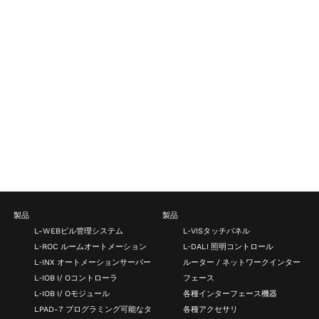
製品
製品
L-WEBビル管理システム
L‑VISタッチパネル
L‑ROC ルームオートメーション
L‑DALI 照明コントロール
L‑INX オートメーションサーバー
ルーター / ネットワークインター
L‑IOB I/ Oコントローラ
フェース
L‑IOB I/ Oモジュール
各種インターフェース機器
LPAD-7 プログラミング可能なタ
各種アクセサリ