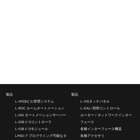
製品
製品
L-WEBビル管理システム
L‑VISタッチパネル
L‑ROC ルームオートメーション
L‑DALI 照明コントロール
L‑INX オートメーションサーバー
ルーター / ネットワークインター
L‑IOB I/ Oコントローラ
フェース
L‑IOB I/ Oモジュール
各種インターフェース機器
LPAD-7 プログラミング可能なタ
各種アクセサリ