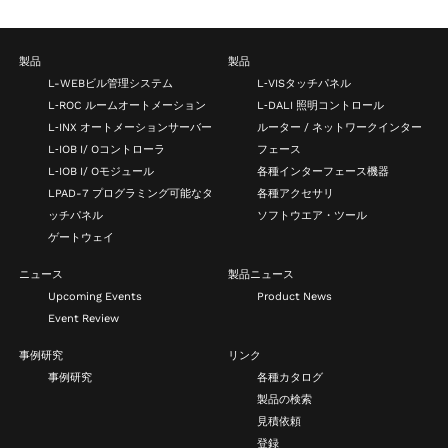
製品
製品
L-WEBビル管理システム
L‑VISタッチパネル
L‑ROC ルームオートメーション
L‑DALI 照明コントロール
L‑INX オートメーションサーバー
ルーター / ネットワークインター
L‑IOB I/ Oコントローラ
フェース
L‑IOB I/ Oモジュール
各種インターフェース機器
LPAD-7 プログラミング可能なタ
各種アクセサリ
ッチパネル
ソフトウエア・ツール
ゲートウェイ
ニュース
製品ニュース
Upcoming Events
Product News
Event Review
事例研究
リンク
事例研究
各種カタログ
製品の検索
見積依頼
登録