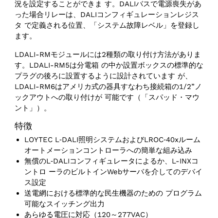
況を設定することができま す。DALIバスで電源喪失があ
った場合リレーは、DALIコンフィギュレーションレジス
タ で定義される位置、「システム故障レベル」を登録し
ます。
LDALI-RMモジュールには2種類の取り付け方法がありま
す。LDALI-RM5は分電箱 の中か設置ボックスの標準的な
プラグの後ろに設置するように設計されています が、
LDALI-RM6はアメリカ式の器具すなわち接続箱の1/2”ノ
ックアウトへの取り付けが 可能です（「スパッド・マウ
ント」）。
特徴
LOYTEC L‑DALI照明システムおよびLROC‑40xルーム
オートメーションコントローラへの簡単な組み込み
無償のL‑DALIコンフィギュレータによるか、L-INXコ
ントロ ーラのビルトインWebサーバを介してのデバイ
ス設定
送電網における標準的な民生機器のための プログラム
可能なスイッチング出力
あらゆる電圧に対応（120～277VAC）