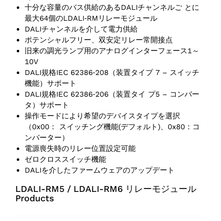
十分な容量のバス供給のあるDALIチャンネルご とに
最大64個のLDALI‑RMリレーモジュール
DALIチャンネルを介して電力供給
ポテンシャルフリー、双安定リレー常開接点
旧来の調光ランプ用のアナログインターフェース1～
10V
DALI規格IEC 62386‑208（装置タイプ 7 – スイッチ
機能）サポート
DALI規格IEC 62386‑206（装置タイ プ5 – コンバー
タ）サポート
操作モードにより希望のデバイスタイプを選択
（0x00： スイッチング機能(デフォルト)、0x80：コ
ンバーター）
電源喪失時のリレー位置設定可能
ゼロクロススイッチ機能
DALIを介したファームウェアのアップデート
LDALI-RM5 / LDALI-RM6 リレーモジュール
Products