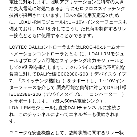
電圧に対応します。照明アプリケーションに特有の大き
な突入電流に対処できるよ うにゼロクロススイッチング
技術が採用されています。旧来の調光用安定器のため
に、LDALI-RMモジュールは1～10V インターフェースも
備えており、DALIを介してこうし た負荷を制御するリレ
ー接点とともに使用することができます。
LOYTEC DALIコントローラまたはLROC‑40xルームオー
トメーションコントローラととも に、LDALI‑RMモジュ
ールはプログラム可能なスイッチング出力モジュールと
しての役 割を果たします。このデバイスは調光不可能な
負荷に対してDALI仕様IEC62386-208（ デバイスタイプ
7、「スイッチング機能」）をサポートし、1～10Vイン
ターフェースを介して 調光可能な負荷に対してDALI仕様
IEC62386-206（デバイスタイプ5、「コンバーター」）
をサポートします。（最大50mA電流シンク）。
LDALI‑RMモジュールは直接DALIチャンネ ルに接続さ
れ、このチャンネルによってエネルギーも供給されま
す。
ユニークな安全機能として、故障状態に関するリレー状