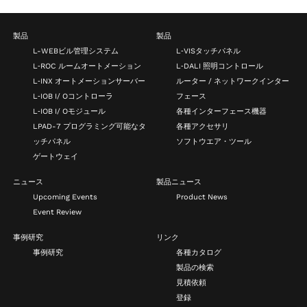
製品
製品
L-WEBビル管理システム
L‑VISタッチパネル
L‑ROC ルームオートメーション
L‑DALI 照明コントロール
L‑INX オートメーションサーバー
ルーター / ネットワークインター
L‑IOB I/ Oコントローラ
フェース
L‑IOB I/ Oモジュール
各種インターフェース機器
LPAD-7 プログラミング可能なタ
各種アクセサリ
ッチパネル
ソフトウエア・ツール
ゲートウェイ
ニュース
製品ニュース
Upcoming Events
Product News
Event Review
事例研究
リンク
事例研究
各種カタログ
製品の検索
見積依頼
登録