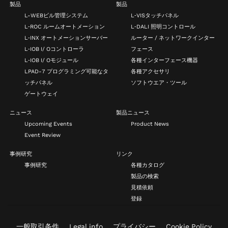
製品
製品
L-WEBビル管理システム
L‑VISタッチパネル
L‑ROC ルームオートメーション
L‑DALI 照明コントロール
L‑INX オートメーションサーバー
ルーター / ネットワークインター
L‑IOB I/ Oコントローラ
フェース
L‑IOB I/ Oモジュール
各種インターフェース機器
LPAD-7 プログラミング可能なタ
各種アクセサリ
ッチパネル
ソフトウエア・ツール
ゲートウェイ
ニュース
製品ニュース
Upcoming Events
Product News
Event Review
事例研究
リンク
事例研究
各種カタログ
製品の検索
見積依頼
登録
一般取引条件
Legal info
プライバシー
Cookie Policy