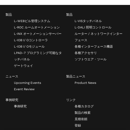
製品
製品
L-WEBビル管理システム
L‑VISタッチパネル
L‑ROC ルームオートメーション
L‑DALI 照明コントロール
L‑INX オートメーションサーバー
ルーター / ネットワークインター
L‑IOB I/ Oコントローラ
フェース
L‑IOB I/ Oモジュール
各種インターフェース機器
LPAD-7 プログラミング可能なタ
各種アクセサリ
ッチパネル
ソフトウエア・ツール
ゲートウェイ
ニュース
製品ニュース
Upcoming Events
Product News
Event Review
事例研究
リンク
事例研究
各種カタログ
製品の検索
見積依頼
登録