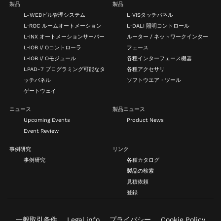
製品
製品
L-WEBビル管理システム
L‑VISタッチパネル
L‑ROC ルームオートメーション
L‑DALI 照明コントロール
L‑INX オートメーションサーバー
ルーター / ネットワークインター
L‑IOB I/ Oコントローラ
フェース
L‑IOB I/ Oモジュール
各種インターフェース機器
LPAD-7 プログラミング可能なタ
各種アクセサリ
ッチパネル
ソフトウエア・ツール
ゲートウェイ
ニュース
製品ニュース
Upcoming Events
Product News
Event Review
事例研究
リンク
事例研究
各種カタログ
製品の検索
見積依頼
登録
一般取引条件
Legal info
プライバシー
Cookie Policy