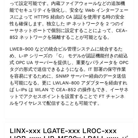
って設定可能です。内蔵ファイアウォールなどの追加機
能でセキュリティを強化し、安全な Web インターフェー
スによって HTTPS 経由の CA 認証を使用する時の安全
性も確保します。独立した IP ネットワークを 2 つのイ
ーサネットポートで個別に設定することによって、CEA-
852 ネットワークを隔離することが可能となる。
LWEB-900 などの統合ビル管理システムに統合するた
め、L-IP シリーズの 「C」 モデルが認証機能付きの組込
式 OPC UA サーバーを提供し、重要なパラメータを OPC
タグの形式で送信できるようになる。IT 部署の保守作業
を容易にするために、SNMP サーバー経由のデータ送信
も可能になる。更に LWLAN-800 アダプターを経由すれ
ば L-IPs は WLAN で CEA-852 の操作もでき、イーサネ
ットでアクセスポイントを設置することで FT チャンネ
ルをワイヤレスで配信することも可能です。
LINX-xxx LGATE-xxx LROC-xxx