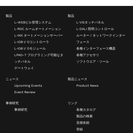
製品
製品
L-WEBビル管理システム
L‑VISタッチパネル
L‑ROC ルームオートメーション
L‑DALI 照明コントロール
L‑INX オートメーションサーバー
ルーター / ネットワークインター
L‑IOB I/ Oコントローラ
フェース
L‑IOB I/ Oモジュール
各種インターフェース機器
LPAD-7 プログラミング可能なタ
各種アクセサリ
ッチパネル
ソフトウエア・ツール
ゲートウェイ
ニュース
製品ニュース
Upcoming Events
Product News
Event Review
事例研究
リンク
事例研究
各種カタログ
製品の検索
見積依頼
登録