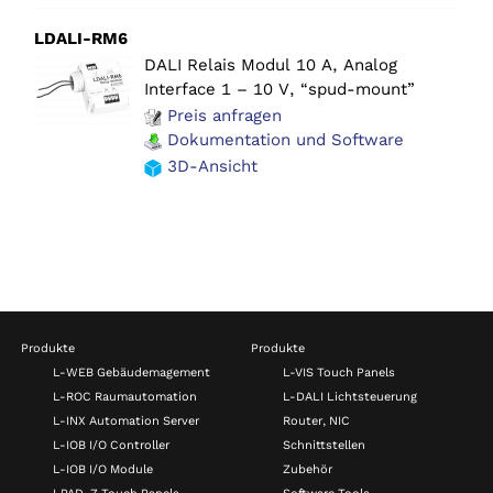
LDALI-RM6
DALI Relais Modul 10 A, Analog
Interface 1 – 10 V, “spud-mount”
Preis anfragen
Dokumentation und Software
3D-Ansicht
Produkte
Produkte
L-WEB Gebäudemagement
L-VIS Touch Panels
L-ROC Raumautomation
L-DALI Lichtsteuerung
L-INX Automation Server
Router, NIC
L-IOB I/O Controller
Schnittstellen
L-IOB I/O Module
Zubehör