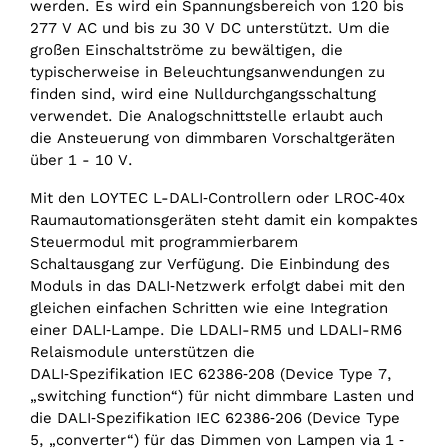
werden. Es wird ein Spannungsbereich von 120 bis
277 V AC und bis zu 30 V DC unterstützt. Um die
großen Einschaltströme zu bewältigen, die
typischerweise in Beleuchtungsanwendungen zu
finden sind, wird eine Nulldurchgangsschaltung
verwendet. Die Analogschnittstelle erlaubt auch
die Ansteuerung von dimmbaren Vorschaltgeräten
über 1 - 10 V.
Mit den LOYTEC L-DALI‑Controllern oder LROC‑40x
Raumautomationsgeräten steht damit ein kompaktes
Steuermodul mit programmierbarem
Schaltausgang zur Verfügung. Die Einbindung des
Moduls in das DALI‑Netzwerk erfolgt dabei mit den
gleichen einfachen Schritten wie eine Integration
einer DALI‑Lampe. Die LDALI-RM5 und LDALI-RM6
Relaismodule unterstützen die
DALI‑Spezifikation IEC 62386‑208 (Device Type 7,
„switching function“) für nicht dimmbare Lasten und
die DALI‑Spezifikation IEC 62386‑206 (Device Type
5, „converter“) für das Dimmen von Lampen via 1 ‑