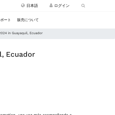
日本語
サポート
販売について
024 in Guayaquil, Ecuador
l, Ecuador
Automation, una vez más acompañando a