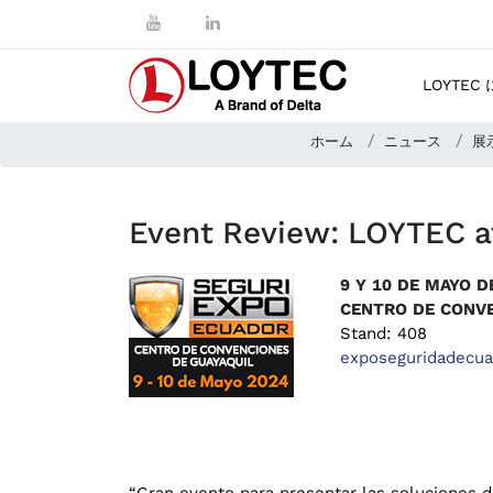
LOYTEC
ホーム
ニュース
展
Event Review: LOYTEC a
9
Y
10
DE
MAYO
D
CENTRO DE CONVE
Stand: 408
exposeguridadecu
“Gran evento para presentar las soluciones 