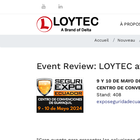
À PROPO
Accueil
Nouveau
Event Review: LOYTEC a
9
Y
10
DE
MAYO
D
CENTRO DE CONVE
Stand: 408
exposeguridadecu
“Gran evento para presentar las soluciones 