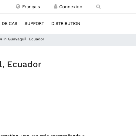
Français
 DE CAS
SUPPORT
DISTRIBUTION
 in Guayaquil, Ecuador
l, Ecuador
Automation, una vez más acompañando a