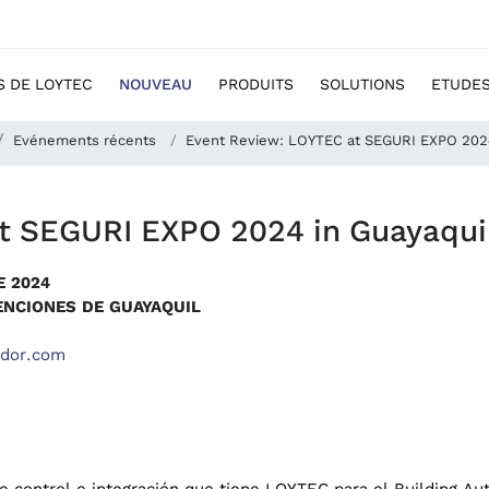
S DE LOYTEC
NOUVEAU
PRODUITS
SOLUTIONS
ETUDES
Evénements récents
Event Review: LOYTEC at SEGURI EXPO 2024
t SEGURI EXPO 2024 in Guayaqui
E
2024
NCIONES DE GUAYAQUIL
ador.com
de control e integración que tiene LOYTEC para el Building 