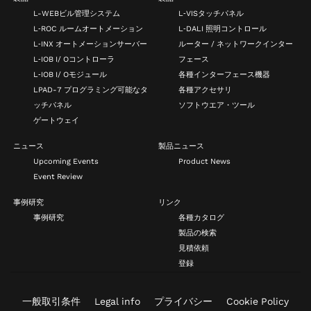
L-WEBビル管理システム
L‑VISタッチパネル
L‑ROC ルームオートメーション
L‑DALI 照明コントロール
L‑INX オートメーションサーバー
ルーター / ネットワークインター
L‑IOB I/ Oコントローラ
フェース
L‑IOB I/ Oモジュール
各種インターフェース機器
LPAD-7 プログラミング可能なタ
各種アクセサリ
ッチパネル
ソフトウエア・ツール
ゲートウェイ
ニュース
製品ニュース
Upcoming Events
Product News
Event Review
事例研究
リンク
事例研究
各種カタログ
製品の検索
見積依頼
登録
一般取引条件
Legal info
プライバシー
Cookie Policy