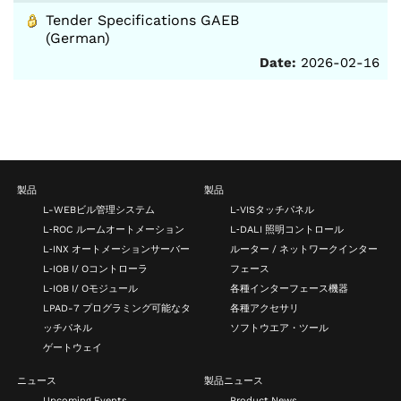
Tender Specifications GAEB
(German)
Date:
2026-02-16
製品
製品
L-WEBビル管理システム
L‑VISタッチパネル
L‑ROC ルームオートメーション
L‑DALI 照明コントロール
L‑INX オートメーションサーバー
ルーター / ネットワークインター
L‑IOB I/ Oコントローラ
フェース
L‑IOB I/ Oモジュール
各種インターフェース機器
LPAD-7 プログラミング可能なタ
各種アクセサリ
ッチパネル
ソフトウエア・ツール
ゲートウェイ
ニュース
製品ニュース
Upcoming Events
Product News