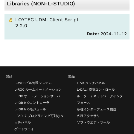
Libraries (NON-L-STUDIO)
LOYTEC UDMI Client Script
2.2.0
Date:
2024-11-12
製品
製品
L-WEBビル管理システム
L‑VISタッチパネル
L‑ROC ルームオートメーション
L‑DALI 照明コントロール
L‑INX オートメーションサーバー
ルーター / ネットワークインター
L‑IOB I/ Oコントローラ
フェース
L‑IOB I/ Oモジュール
各種インターフェース機器
LPAD-7 プログラミング可能なタ
各種アクセサリ
ッチパネル
ソフトウエア・ツール
ゲートウェイ