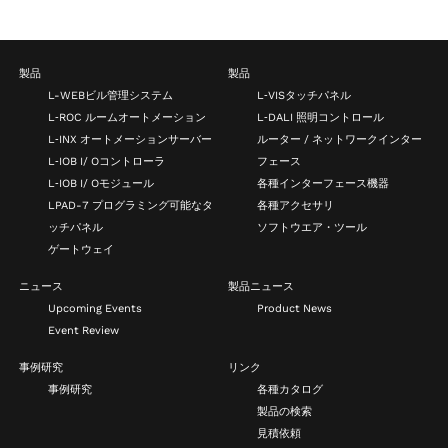
製品
製品
L-WEBビル管理システム
L‑VISタッチパネル
L‑ROC ルームオートメーション
L‑DALI 照明コントロール
L‑INX オートメーションサーバー
ルーター / ネットワークインター
L‑IOB I/ Oコントローラ
フェース
L‑IOB I/ Oモジュール
各種インターフェース機器
LPAD-7 プログラミング可能なタ
各種アクセサリ
ッチパネル
ソフトウエア・ツール
ゲートウェイ
ニュース
製品ニュース
Upcoming Events
Product News
Event Review
事例研究
リンク
事例研究
各種カタログ
製品の検索
見積依頼