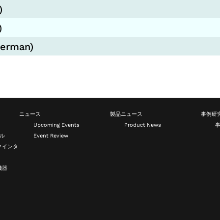
)
)
German)
ニュース
製品ニュース
事例研
Upcoming Events
Product News
ール
Event Review
クインタ
機器