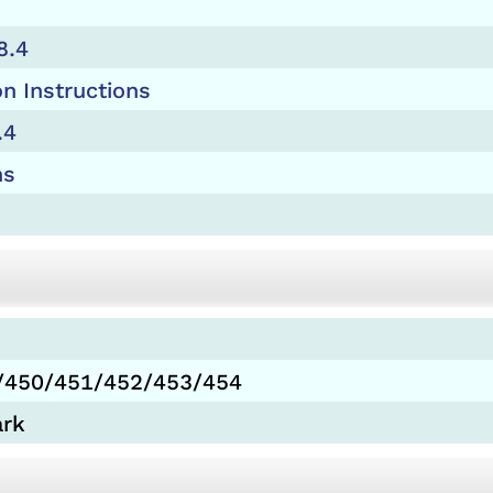
8.4
n Instructions
.4
ns
4/450/451/452/453/454
ark