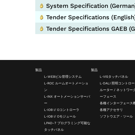
System Specification (German
Tender Specifications (English
Tender Specifications GAEB (
製品
製品
L-WEBビル管理システム
L‑VISタッチパネル
L‑ROC ルームオートメーショ
L‑DALI 照明コントロ
ン
ルーター / ネットワー
L‑INX オートメーションサーバ
ーフェース
ー
各種インターフェース
L‑IOB I/ Oコントローラ
各種アクセサリ
L‑IOB I/ Oモジュール
ソフトウエア・ツール
LPAD-7 プログラミング可能な
タッチパネル