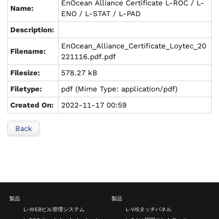
EnOcean Alliance Certificate L-ROC / L-
Name:
ENO / L-STAT / L-PAD
Description:
EnOcean_Alliance_Certificate_Loytec_20
Filename:
221116.pdf.pdf
Filesize:
578.27 kB
Filetype:
pdf (Mime Type: application/pdf)
Created On:
2022-11-17 00:59
Back
製品
製品
L-WEBビル管理システム
L‑VISタッチパネル