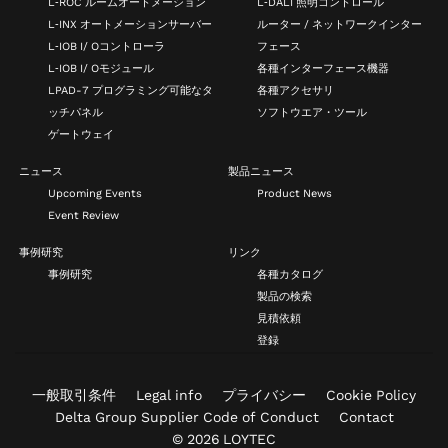
L‑ROC ルームオートメーション
L‑DALI 照明コントロール
L‑INX オートメーションサーバー
ルーター / ネットワークインター
L‑IOB I/ Oコントローラ
フェース
L‑IOB I/ Oモジュール
各種インターフェース機器
LPAD-7 プログラミング可能なタ
各種アクセサリ
ッチパネル
ソフトウエア・ツール
ゲートウェイ
ニュース
製品ニュース
Upcoming Events
Product News
Event Review
事例研究
リンク
事例研究
各種カタログ
製品の検索
見積依頼
登録
一般取引条件
Legal info
プライバシー
Cookie Policy
Delta Group Supplier Code of Conduct
Contact
© 2026 LOYTEC