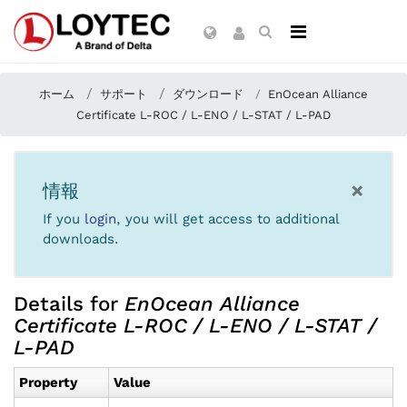
ホーム
サポート
ダウンロード
EnOcean Alliance
Certificate L-ROC / L-ENO / L-STAT / L-PAD
×
情報
If you
login
, you will get access to additional
downloads.
Details for
EnOcean Alliance
Certificate L-ROC / L-ENO / L-STAT /
L-PAD
Property
Value