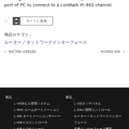
port of PC to connect to a LonMark IP-852 channel
商品カテゴリ :
ルーター / ネットワークインターフェース
NIC709-USB100
NIC852-SW
製品
製品
L-WEBビル管理システム
L‑VISタッチパネル
L‑ROC ルームオートメーション
L‑DALI 照明コントロール
L‑INX オートメーションサーバー
ルーター / ネットワークインター
L‑IOB I/ Oコントローラ
フェース
L‑IOB I/ Oモジュール
各種インターフェース機器