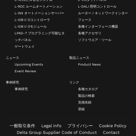
L‑ROC ルームオートメーション
L‑DALI 照明コントロール
L‑INX オートメーションサーバー
ルーター / ネットワークインター
L‑IOB I/ Oコントローラ
フェース
L‑IOB I/ Oモジュール
各種インターフェース機器
LPAD-7 プログラミング可能なタ
各種アクセサリ
ッチパネル
ソフトウエア・ツール
ゲートウェイ
ニュース
製品ニュース
Upcoming Events
Product News
Event Review
事例研究
リンク
事例研究
各種カタログ
製品の検索
見積依頼
登録
一般取引条件
Legal info
プライバシー
Cookie Policy
Delta Group Supplier Code of Conduct
Contact