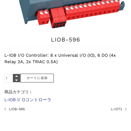
LIOB-596
L-IOB I/O Controller: 8 x Universal I/O (IO), 6 DO (4x
Relay 2A, 2x TRIAC 0.5A)
商品カテゴリ :
L‑IOB I/ Oコントローラ
LIOB-595
L-IOT1