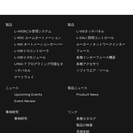
製品
製品
L-WEBビル管理システム
L‑VISタッチパネル
L‑ROC ルームオートメーション
L‑DALI 照明コントロール
L‑INX オートメーションサーバー
ルーター / ネットワークインター
L‑IOB I/ Oコントローラ
フェース
L‑IOB I/ Oモジュール
各種インターフェース機器
LPAD-7 プログラミング可能なタ
各種アクセサリ
ッチパネル
ソフトウエア・ツール
ゲートウェイ
ニュース
製品ニュース
Upcoming Events
Product News
Event Review
事例研究
リンク
事例研究
各種カタログ
製品の検索
見積依頼