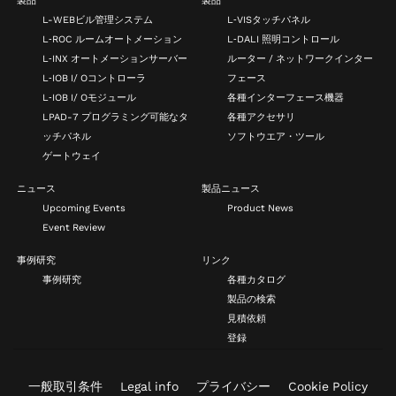
製品
製品
L-WEBビル管理システム
L‑VISタッチパネル
L‑ROC ルームオートメーション
L‑DALI 照明コントロール
L‑INX オートメーションサーバー
ルーター / ネットワークインター
L‑IOB I/ Oコントローラ
フェース
L‑IOB I/ Oモジュール
各種インターフェース機器
LPAD-7 プログラミング可能なタ
各種アクセサリ
ッチパネル
ソフトウエア・ツール
ゲートウェイ
ニュース
製品ニュース
Upcoming Events
Product News
Event Review
事例研究
リンク
事例研究
各種カタログ
製品の検索
見積依頼
登録
一般取引条件
Legal info
プライバシー
Cookie Policy