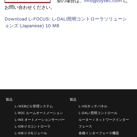
望の場合は、
info@loytec.com
に
お問い合わせください。
Download L-FOCUS: L-DALI照明コントローラソリューシ
ョンズ (Japanese) 10 MB
製品
製品
L-WEBビル管理システム
L‑VISタッチパネル
L‑ROC ルームオートメーション
L‑DALI 照明コントロール
L‑INX オートメーションサーバー
ルーター / ネットワークインター
L‑IOB I/ Oコントローラ
フェース
L‑IOB I/ Oモジュール
各種インターフェース機器