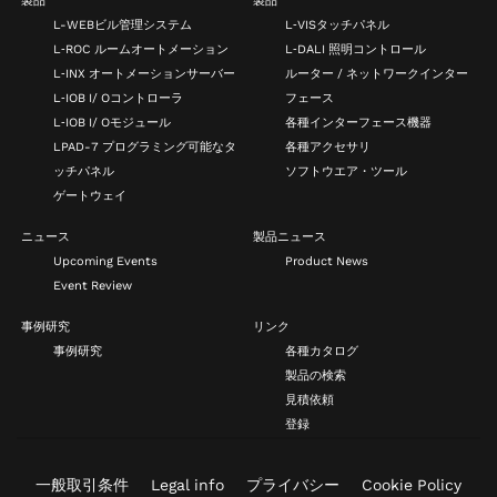
製品
製品
L-WEBビル管理システム
L‑VISタッチパネル
L‑ROC ルームオートメーション
L‑DALI 照明コントロール
L‑INX オートメーションサーバー
ルーター / ネットワークインター
L‑IOB I/ Oコントローラ
フェース
L‑IOB I/ Oモジュール
各種インターフェース機器
LPAD-7 プログラミング可能なタ
各種アクセサリ
ッチパネル
ソフトウエア・ツール
ゲートウェイ
ニュース
製品ニュース
Upcoming Events
Product News
Event Review
事例研究
リンク
事例研究
各種カタログ
製品の検索
見積依頼
登録
一般取引条件
Legal info
プライバシー
Cookie Policy