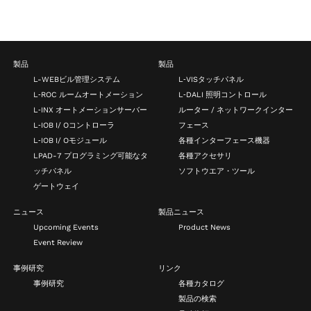
製品
製品
L-WEBビル管理システム
L‑VISタッチパネル
L‑ROC ルームオートメーション
L‑DALI 照明コントロール
L‑INX オートメーションサーバー
ルーター / ネットワークインター
L‑IOB I/ Oコントローラ
フェース
L‑IOB I/ Oモジュール
各種インターフェース機器
LPAD-7 プログラミング可能なタ
各種アクセサリ
ッチパネル
ソフトウエア・ツール
ゲートウェイ
ニュース
製品ニュース
Upcoming Events
Product News
Event Review
事例研究
リンク
事例研究
各種カタログ
製品の検索