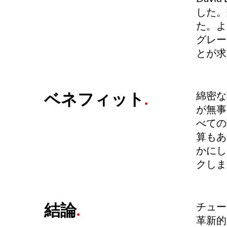
した。
た。よ
グレー
とが求
ベネフィット
.
綿密な
が無事
べての
算もあ
かにし
クしま
結論
.
チュー
革新的