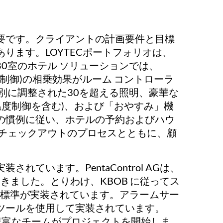
要です。クライアントの計画要件と目標
ります。LOYTECポートフォリオは、
0室のホテル ソリューションでは、
(空調制御)の相乗効果がルーム コントローラ
別に調整された30を超える照明、豪華な
温度制御を含む)、および「おやすみ」機
の慣例に従い、ホテルの予約およびハウ
びチェックアウトのプロセスとともに、顧
ています。PentaControl AGは、
てきました。とりわけ、KBOB に従ってス
et標準が実装されています。アラームサー
ツールを使用して実装されています。
、経験豊富なチームがプロジェクトを開始しま