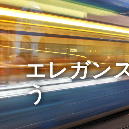
エレガン
う