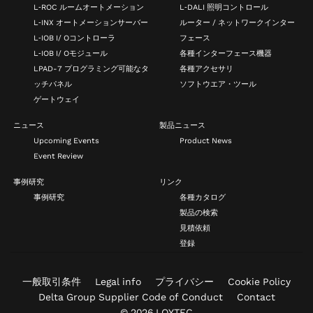
L‑ROC ルームオートメーション
L‑DALI 照明コントロール
L‑INX オートメーションサーバー
ルーター / ネットワークインター
L‑IOB I/ Oコントローラ
フェース
L‑IOB I/ Oモジュール
各種インターフェース機器
LPAD-7 プログラミング可能なタ
各種アクセサリ
ッチパネル
ソフトウエア・ツール
ゲートウェイ
ニュース
製品ニュース
Upcoming Events
Product News
Event Review
事例研究
リンク
事例研究
各種カタログ
製品の検索
見積依頼
登録
一般取引条件
Legal info
プライバシー
Cookie Policy
Delta Group Supplier Code of Conduct
Contact
© 2026 LOYTEC