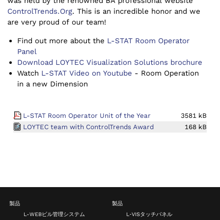
was held by the renowned BA professional website
ControlTrends.Org
. This is an incredible honor and we
are very proud of our team!
Find out more about the
L-STAT Room Operator
Panel
Download LOYTEC Visualization Solutions brochure
Watch
L-STAT Video on Youtube
- Room Operation
in a new Dimension
L-STAT Room Operator Unit of the Year
3581 kB
LOYTEC team with ControlTrends Award
168 kB
製品
製品
L-WEBビル管理システム
L‑VISタッチパネル