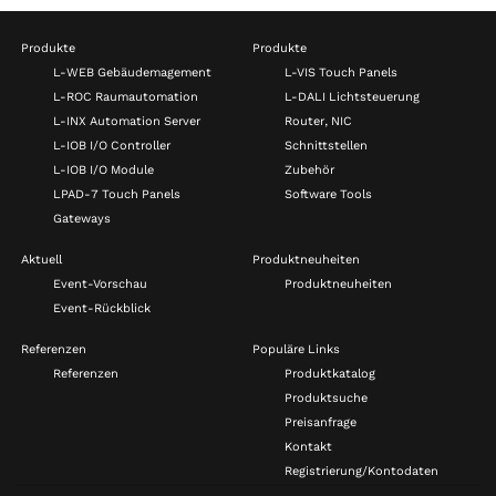
Produkte
Produkte
L-WEB Gebäudemagement
L-VIS Touch Panels
L-ROC Raumautomation
L-DALI Lichtsteuerung
L-INX Automation Server
Router, NIC
L-IOB I/O Controller
Schnittstellen
L-IOB I/O Module
Zubehör
LPAD-7 Touch Panels
Software Tools
Gateways
Aktuell
Produktneuheiten
Event-Vorschau
Produktneuheiten
Event-Rückblick
Referenzen
Populäre Links
Referenzen
Produktkatalog
Produktsuche
Preisanfrage
Kontakt
Registrierung/Kontodaten