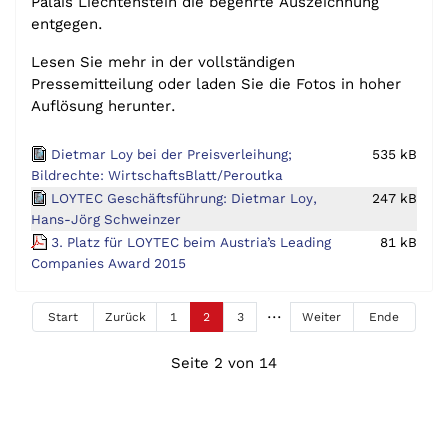
Palais Liechtenstein die begehrte Auszeichnung
entgegen.
Lesen Sie mehr in der vollständigen
Pressemitteilung oder laden Sie die Fotos in hoher
Auflösung herunter.
Dietmar Loy bei der Preisverleihung;
535 kB
Bildrechte: WirtschaftsBlatt/Peroutka
LOYTEC Geschäftsführung: Dietmar Loy,
247 kB
Hans-Jörg Schweinzer
3. Platz für LOYTEC beim Austria’s Leading
81 kB
Companies Award 2015
Start
Zurück
1
2
3
Weiter
Ende
Seite 2 von 14