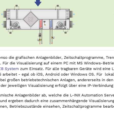
so die grafischen Anlagenbilder, Zeitschalt­programme, Trend
. Für die Visualisierung auf einem PC mit MS Windows-Bet
EB System
zum Einsatz. Für alle tragbaren Geräte wird eine 
5 arbeitet - egal ob iOS, Android oder Windows OS. Für lokal
 bei großen betriebstechnischen Anlagen, andererseits in de
er jeweiligen Visualisierung erfolgt über eine IP-Verbindung
mische Anlagenbilder ab, welche die L-INX Automation Server
und ergeben dadurch eine zusammenhängende Visualisierung, 
enen, Betriebszustände einsehen, Zeitschaltprogramme bearb