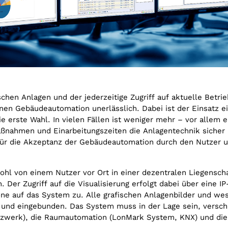
schen Anlagen und der jederzeitige Zugriff auf aktuelle Betri
rnen Gebäudeautomation unerlässlich. Dabei ist der Einsatz 
erste Wahl. In vielen Fällen ist weniger mehr – vor allem 
maßnahmen und Einarbeitungszeiten die Anlagentechnik sicher
für die Akzeptanz der Gebäudeautomation durch den Nutzer un
wohl von einem Nutzer vor Ort in einer dezentralen Liegensch
 Der Zugriff auf die Visualisierung erfolgt dabei über eine I
ne auf das System zu. Alle grafischen Anlagenbilder und wes
und eingebunden. Das System muss in der Lage sein, versc
tzwerk), die Raumautomation (LonMark System, KNX) und di