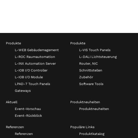
Produkte
Produkte
L-WEB Gebäudemagement
L-VIS Touch Panels
L-ROC Raumautomation
L-DALI Lichtsteuerung
L-INX Automation Server
Router, NIC
L-IOB I/O Controller
Schnittstellen
L-IOB I/O Module
Zubehör
LPAD-7 Touch Panels
Software Tools
Gateways
Aktuell
Produktneuheiten
Event-Vorschau
Produktneuheiten
Event-Rückblick
Referenzen
Populäre Links
Referenzen
Produktkatalog