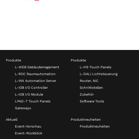
Produkte
Produkte
L-WEB Gebäudemagement
L-VIS Touch Panels
L-ROC Raumautomation
L-DALI Lichtsteuerung
L-INX Automation Server
Router, NIC
L-IOB I/O Controller
Schnittstellen
L-IOB I/O Module
Zubehör
LPAD-7 Touch Panels
Software Tools
Gateways
Aktuell
Produktneuheiten
Event-Vorschau
Produktneuheiten
Event-Rückblick