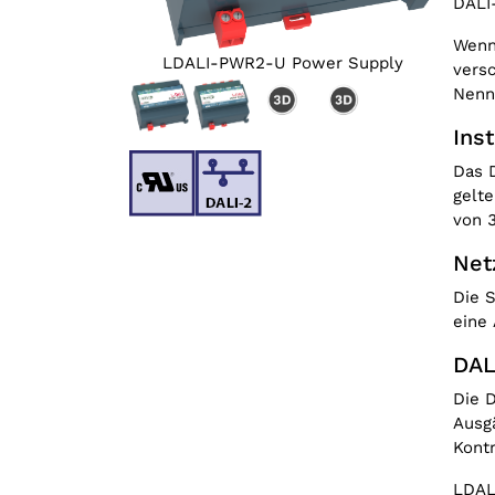
DALI
Wenn
LD
LDALI-PWR2-U Power Supply
vers
Nenn
Inst
Das D
gelte
von 3
Net
Die S
eine
DAL
Die D
Ausgä
Kontr
LDAL