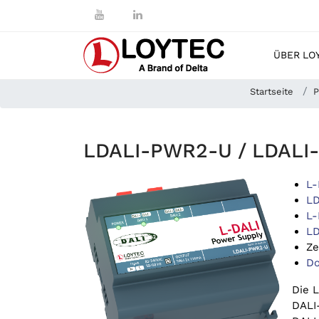
ÜBER LO
Startseite
P
LDALI-PWR2-U / LDALI
L-
LD
L-
LD
Ze
Do
Die 
DALI-