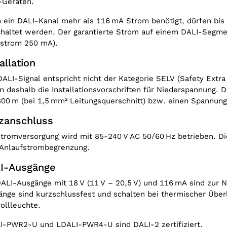
-Geräten.
3D-Model LDALI-PWR2-U P
Supply
 ein DALI-Kanal mehr als 116 mA Strom benötigt, dürfen bis 
ALI-PWR4-U Power Supply
chaltet werden. Der garantierte Strom auf einem DALI-Segme
strom 250 mA).
allation
ALI-Signal entspricht nicht der Kategorie SELV (Safety Extr
n deshalb die Installationsvorschriften für Nieder­spannung.
00 m (bei 1,5 mm² Leitungsquerschnitt) bzw. einen Spannungs
zanschluss
tromversorgung wird mit 85-240 V AC 50/‌60 Hz betrieben. D
 Anlaufstrombegrenzung.
I-Ausgänge
ALI-Ausgänge mit 18 V (11 V – 20,5 V) und 116 mA sind zur Ne
nge sind kurz­schluss­fest und schalten bei thermischer Überl
ollleuchte.
I-PWR2-U und LDALI-PWR4-U sind DALI-2 zertifiziert.