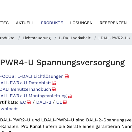
YTEC
AKTUELL
PRODUKTE
LÖSUNGEN
REFERENZEN
rodukte
Lichtsteuerung
L-DALI verkabelt
LDALI-PWR2-U /
-PWR4-U Spannungsversorgung
FOCUS: L-DALI Lichtlösungen
ALI-PWRx-U Datenblatt
DALI Benutzerhandbuch
ALI-PWRx-U Montageanleitung
rtifikate:
EC
/
DALI-2
/
UL
wnloads
LDALI-PWR2-U und LDALI-PWR4-U sind DALI-2-Spannungsvers
Kanälen. Pro Kanal liefern die Geräte einen garantieren Ne