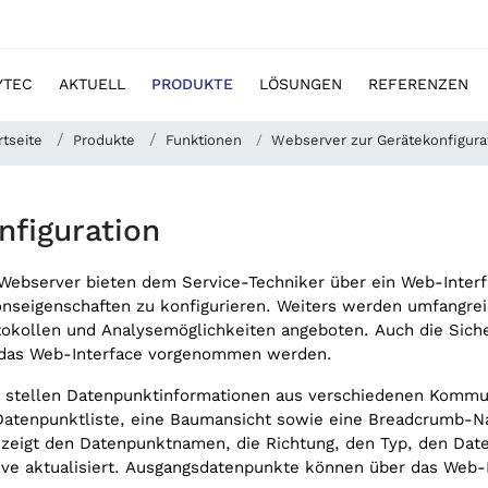
YTEC
AKTUELL
PRODUKTE
LÖSUNGEN
REFERENZEN
rtseite
Produkte
Funktionen
Webserver zur Gerätekonfigura
nfiguration
bserver bieten dem Service-Techniker über ein Web-Interfac
seigenschaften zu konfigurieren. Weiters werden umfangreic
kollen und Analysemöglichkeiten angeboten. Auch die Siche
r das Web-Interface vorgenommen werden.
le stellen Datenpunktinformationen aus verschiedenen Komm
 Datenpunktliste, eine Baumansicht sowie eine Breadcrumb-Nav
 zeigt den Datenpunktnamen, die Richtung, den Typ, den Date
ive aktualisiert. Ausgangsdatenpunkte können über das Web-