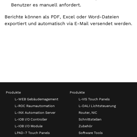
Benutzer es manuell anfordert.
Berichte können als PDF, Excel oder Word-Dateien
exportiert und automatisch via E-Mail versendet werden.
Produkte
Produkte
L-WEB Gebäudemagement
L-VIS Touch Panels
L-ROC Raumautomation
L-DALI Lichtsteuerung
L-INX Automation Server
Router, NIC
L-IOB I/O Controller
Schnittstellen
L-IOB I/O Module
Zubehör
LPAD-7 Touch Panels
Software Tools