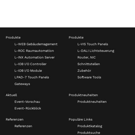
Produkte
Produkte
L-WEB Gebäudemagement
L-VIS Touch Panels
L-ROC Raumautomation
L-DALI Lichtsteuerung
L-INX Automation Server
Router, NIC
L-IOB I/O Controller
Schnittstellen
L-IOB I/O Module
Zubehör
LPAD-7 Touch Panels
Software Tools
Gateways
Aktuell
Produktneuheiten
Event-Vorschau
Produktneuheiten
Event-Rückblick
Referenzen
Populäre Links
Referenzen
Produktkatalog
Produktsuche