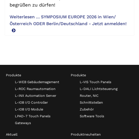
begrüßen zu dürfen!
Weiterlesen … SYMPOSIUM EUROPE 2026 in Wien/
Österreich ODER Berlin/Deutschland - Jetzt anmelden!
Produkte
Produkte
L-WEB Gebäudemagement
L-VIS Touch Panels
L-ROC Raumautomation
L-DALI Lichtsteuerung
L-INX Automation Server
Router, NIC
L-IOB I/O Controller
Schnittstellen
L-IOB I/O Module
Zubehör
LPAD-7 Touch Panels
Software Tools
Gateways
Aktuell
Produktneuheiten