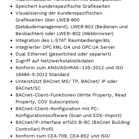
Speichert kundenspezifische Grafikseiten
Visualisierung der kundenspezifischen
Grafikseiten über LWEB‑900
(Gebäudemanagement), LWEB‑803 (Bedienen und
Beobachten) oder LWEB-802 (Webbrowser)
Integration des L‑STAT Raumbediengeräts
Integrierter OPC XML‑DA und OPC UA Server
Dual Ethernet (geswitched oder separiert)
Zugriff auf Netzwerkstatistikdaten
Konform zum ANSI/‌ASHRAE–135-2012 und ISO
16484-5:2012 Standard
Unterstützt BACnet MS/ TP, BACnet/ IP oder
BACnet/SC
BACnet-Client-Funktionen (Write Property, Read
Property, COV Subscription)
BACnet-Client-Konfiguration mit PC-
Konfigurationssoftware (Scan und EDE-Import)
BACnet/‌IP-Interface erfüllt B-BC (BACnet Building
Controller) Profil
Konform zum CEA‑709, CEA‑852 und ISO/‌