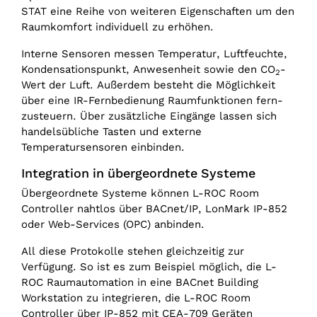
STAT eine Reihe von weiteren Eigenschaften um den
Raumkomfort individuell zu erhöhen.
Interne Sensoren messen Temperatur, Luftfeuchte,
Kon­den­sations­punkt, Anwesenheit sowie den CO
-
2
Wert der Luft. Außerdem besteht die Möglichkeit
über eine IR-Fern­bedienung Raum­funktionen fern­
zusteuern. Über zusätzliche Eingänge lassen sich
handelsübliche Tasten und externe
Temperatursensoren einbinden.
Integration in übergeordnete Systeme
Übergeordnete Systeme können L-ROC Room
Controller nahtlos über BACnet/‌IP, LonMark IP-852
oder Web-Services (OPC) anbinden.
All diese Protokolle stehen gleichzeitig zur
Verfügung. So ist es zum Beispiel möglich, die L-
ROC Raumautomation in eine BACnet Building
Workstation zu integrieren, die L-ROC Room
Controller über IP-852 mit CEA-709 Geräten