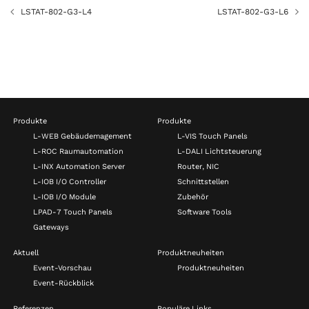
LSTAT-802-G3-L4
LSTAT-802-G3-L6
Produkte
Produkte
L-WEB Gebäudemagement
L-VIS Touch Panels
L-ROC Raumautomation
L-DALI Lichtsteuerung
L-INX Automation Server
Router, NIC
L-IOB I/O Controller
Schnittstellen
L-IOB I/O Module
Zubehör
LPAD-7 Touch Panels
Software Tools
Gateways
Aktuell
Produktneuheiten
Event-Vorschau
Produktneuheiten
Event-Rückblick
Referenzen
Populäre Links