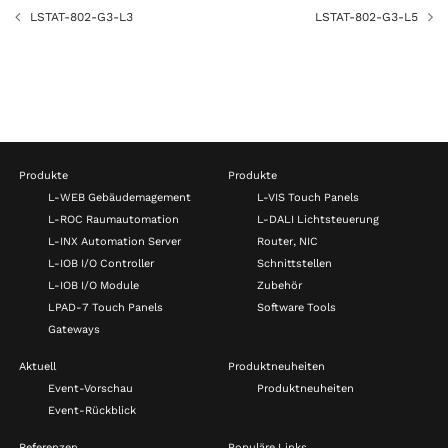
LSTAT-802-G3-L3
LSTAT-802-G3-L5
Produkte
Produkte
L-WEB Gebäudemagement
L-VIS Touch Panels
L-ROC Raumautomation
L-DALI Lichtsteuerung
L-INX Automation Server
Router, NIC
L-IOB I/O Controller
Schnittstellen
L-IOB I/O Module
Zubehör
LPAD-7 Touch Panels
Software Tools
Gateways
Aktuell
Produktneuheiten
Event-Vorschau
Produktneuheiten
Event-Rückblick
Referenzen
Populäre Links