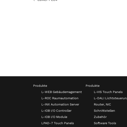
Produkte
Produkte
L-WEB Gebäudemagement
L-VIS Touch Panels
L-ROC Raumautomation
L-DALI Lichtsteuerun
L-INX Automation Server
Router, NIC
L-IOB I/O Controller
Schnittstellen
L-IOB I/O Module
Zubehör
LPAD-7 Touch Panels
Software Tools