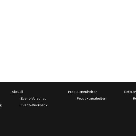
Aktuell
Produktneuheiten
Refere
Event-Vorschau
Produktneuheiten
R
g
Event-Rückblick