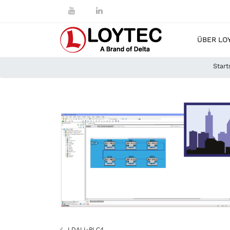
ÜBER LO
Start
LDALI-PLC4