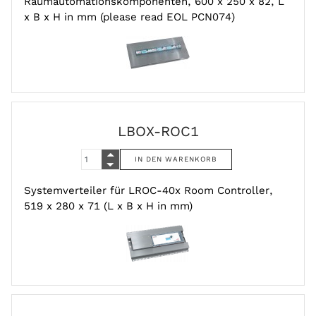
Raumautomationskomponenten, 600 x 250 x 82, L
x B x H in mm (please read EOL PCN074)
LBOX-ROC1
Systemverteiler für LROC-40x Room Controller,
519 x 280 x 71 (L x B x H in mm)