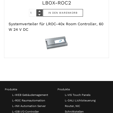
LBOX-ROC2
Systemverteiler für LROC-40x Room Controller, 60
W 24 V DC
Produkte
Produkte
L-WEB Gebäudemagement
L-VIS Touch Panels
L-ROC Raumautomation
L-DALI Lichtsteuerung
L-INX Automation Server
Router, NIC
L-IOB I/O Controller
Schnittstellen